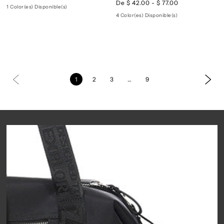
De $ 42.00 - $ 77.00
1 Color(es) Disponible(s)
4 Color(es) Disponible(s)
1
2
3
…
9