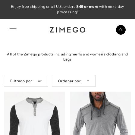
Enjoy free shipping on all U.S. orders
$49 or more
with next-day
Ir directamente al contenido
processing!
0
All of the Zimego products including men's and women's clothing and
bags
Filtrado por
Ordenar por