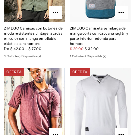
ZIMEGO Camisas con botones de
ZIMEGO Camiseta semilarga de
moda resistentes vintage lavadas
manga corta con capucha raglán y
en color con manga enrollable
parte inferior redonda para
elástica para hombre
hombre
De $ 42.00 - $ 77.00
$ 29.00
$ 32.00
3 Color(es) Disponible(s)
1 Color(es) Disponible(s)
OFERTA
OFERTA