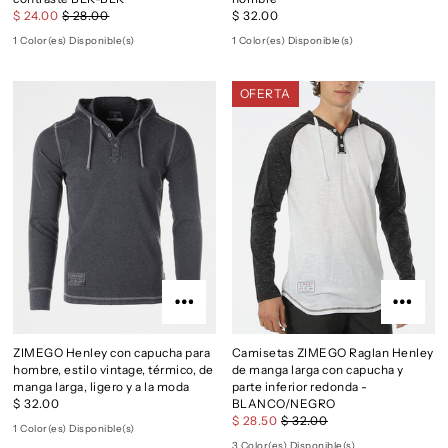
$ 24.00
$ 28.00
$ 32.00
1 Color(es) Disponible(s)
1 Color(es) Disponible(s)
OFERTA
ZIMEGO Henley con capucha para
Camisetas ZIMEGO Raglan Henley
hombre, estilo vintage, térmico, de
de manga larga con capucha y
manga larga, ligero y a la moda
parte inferior redonda -
$ 32.00
BLANCO/NEGRO
$ 28.50
$ 32.00
1 Color(es) Disponible(s)
3 Color(es) Disponible(s)