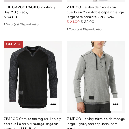
THE CARGO PACK Crossbody
ZIMEGO Henley de moda con
Bag 2.0 (Black)
cuello en Y de doble capa y manga
$ 64.00
larga para hombre - ZGLS247
$ 24.00
$ 32.00
1 Color(es) Disponible(s)
1 Color(es) Disponible(s)
OFERTA
ZIMEGO Camisetas raglán Henley
ZIMEGO Henley térmico de manga
con cuello en V y manga larga en
larga, ligero, con capucha, para
contraste BLK-BLK
hombre